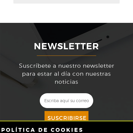
NEWSLETTER
Suscríbete a nuestro newsletter
para estar al día con nuestras
noticias
SUSCRIBIRSE
POLÍTICA DE COOKIES
Acepto
la
política de protección de datos