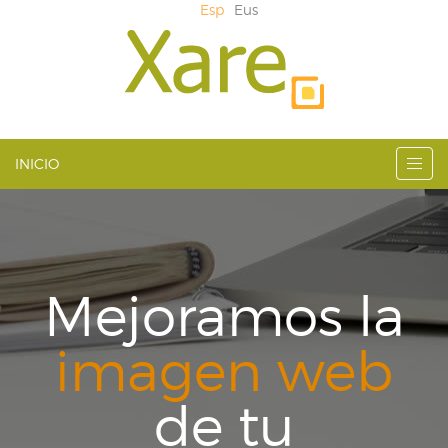
Esp
Eus
INICIO
Mejoramos la
imagen web
de tu