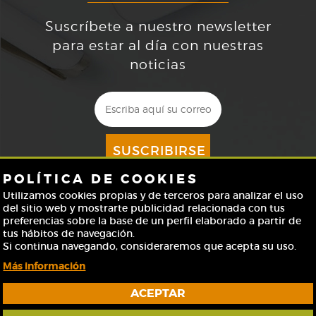
Suscríbete a nuestro newsletter
para estar al día con nuestras
noticias
SUSCRIBIRSE
POLÍTICA DE COOKIES
Acepto
la
política de protección de datos
Utilizamos cookies propias y de terceros para analizar el uso
Información básica sobre protección de datos
del sitio web y mostrarte publicidad relacionada con tus
preferencias sobre la base de un perfil elaborado a partir de
tus hábitos de navegación.
Si continua navegando, consideraremos que acepta su uso.
Más información
ACEPTAR
AVISO LEGAL
POLÍTICA DE COOKIES
CONFIGURACIÓN DE COOKIES