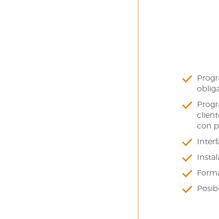
Progr
oblig
Progr
client
con p
Interf
Insta
Forma
Posibi